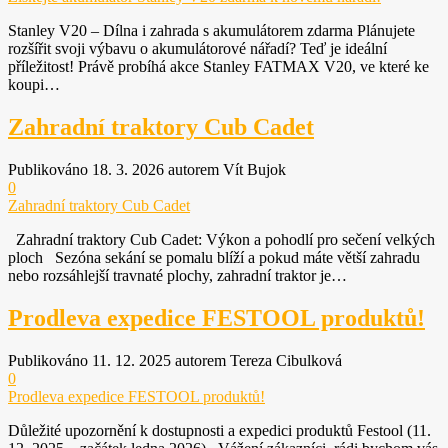
Marketing
Sdílením svých
Stanley V20 – Dílna i zahrada s akumulátorem zdarma Plánujete
zájmů a chování
rozšířit svoji výbavu o akumulátorové nářadí? Teď je ideální
při návštěvě
příležitost! Právě probíhá akce Stanley FATMAX V20, ve které ke
našich stránek
koupi…
zvyšujete šanci na
zobrazení
Zahradní traktory Cub Cadet
personalizovaného
obsahu a nabídek.
Publikováno 18. 3. 2026 autorem Vít Bujok
0
Zahradní traktory Cub Cadet
Zahradní traktory Cub Cadet: Výkon a pohodlí pro sečení velkých
ploch Sezóna sekání se pomalu blíží a pokud máte větší zahradu
nebo rozsáhlejší travnaté plochy, zahradní traktor je…
Prodleva expedice FESTOOL produktů!
Publikováno 11. 12. 2025 autorem Tereza Cibulková
0
Prodleva expedice FESTOOL produktů!
Důležité upozornění k dostupnosti a expedici produktů Festool (11.