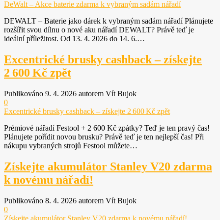
DeWalt – Akce baterie zdarma k vybraným sadám nářadí
toho, jak
se webové
DEWALT – Baterie jako dárek k vybraným sadám nářadí Plánujete
stránky
rozšířit svou dílnu o nové aku nářadí DEWALT? Právě teď je
používají.
ideální příležitost. Od 13. 4. 2026 do 14. 6.…
Excentrické brusky cashback – získejte
Uživatelská
2 600 Kč zpět
zkušenost
Aby naše
webové
Publikováno 9. 4. 2026 autorem Vít Bujok
stránky
0
fungovaly
Excentrické brusky cashback – získejte 2 600 Kč zpět
při vaší
Prémiové nářadí Festool + 2 600 Kč zpátky? Teď je ten pravý čas!
návštěvě co
Plánujete pořídit novou brusku? Právě teď je ten nejlepší čas! Při
nejlépe.
nákupu vybraných strojů Festool můžete…
Pokud tyto
cookies
odmítnete,
Získejte akumulátor Stanley V20 zdarma
některé
k novému nářadí!
funkce z
webu zmizí.
Publikováno 8. 4. 2026 autorem Vít Bujok
0
Získejte akumulátor Stanley V20 zdarma k novému nářadí!