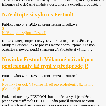
12. 2025 – začátek ledna 2026) Vážení zákazníci, rádi bychom vás
informovali o dočasné změně v dostupnosti a expedici produktů…
NaVoltujte si výhru s Festool!
Publikováno 5. 9. 2025 autorem Tereza Cibulková
0
NaVoltujte si výhru s Festool!
Kupte a zaregistrujte si nový 18V stroj a hrajte o skvělé ceny
Milujete Festool? Tak to pro vás máme dobrou zprávu! Festool
odstartoval novou soutěž s názvem „NaVoltujte si výhru“,…
Novinky Festool: Výkonné nářadí pro
profesionály již nyní v předprodeji!
Publikováno 4. 8. 2025 autorem Tereza Cibulková
0
Novinky Festool: Výkonné nářadí pro profesionály již nyní v
předprodeji!
Podzimní novinky FESTOOL budou něco a vy si je můžete
předobjednat už teď! FESTOOL nám přináší širokou nabídku
špičkových nástrojů, které vynikají svou výkonností, ergonomií a