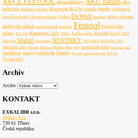
AKCE FESTOOL
AKU nářadí
aku
akumulátory
zdarma
brusky
Bluetooth
BLUM
bruska
cashback
Aplikace Suunto
DeWalt
Cobra
dárky zdarma
chytré hodinky
Chytré osvětlení
domino
Festool
elektrické nářadí
Festool day
excentrické brusky
Kapovací pily
Kování
frézky
Kliky
kolíkovačka
LED
IEC 529
Kód IP
NOVINKY
Mafell
žárovka
Naturehike
NOVINKY FESTOOL 2021
ponorná pila
Okružní pily
Osram
Philips Hue
pily
Outdoor
ponorná poila
roadshow
rázový utahovák
Stanley
Stupeň ochrany krytem
TID 18
Vysavače
Archiv
Archiv
KONTAKT
EXKALIBR s.r.o.
Nebory 613
739 61 Třinec
Česká republika