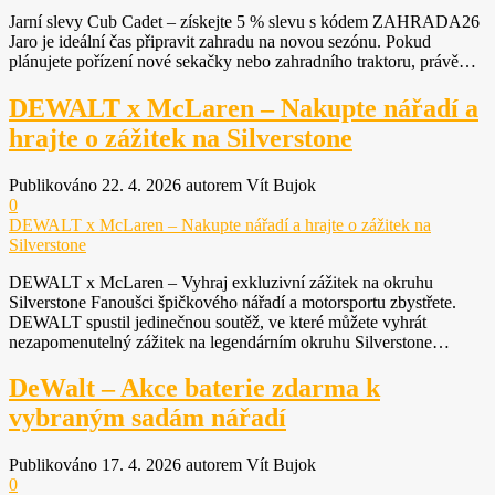
Nezbytné
Jarní slevy Cub Cadet – získejte 5 % slevu s kódem ZAHRADA26
Tyto
Jaro je ideální čas připravit zahradu na novou sezónu. Pokud
soubory
plánujete pořízení nové sekačky nebo zahradního traktoru, právě…
cookie
nejsou
DEWALT x McLaren – Nakupte nářadí a
volitelné.
hrajte o zážitek na Silverstone
Jsou
nezbytné
pro
Publikováno 22. 4. 2026 autorem Vít Bujok
fungování
0
webových
DEWALT x McLaren – Nakupte nářadí a hrajte o zážitek na
stránek.
Silverstone
DEWALT x McLaren – Vyhraj exkluzivní zážitek na okruhu
Silverstone Fanoušci špičkového nářadí a motorsportu zbystřete.
Statistiky
DEWALT spustil jedinečnou soutěž, ve které můžete vyhrát
Abychom
nezapomenutelný zážitek na legendárním okruhu Silverstone…
mohli
zlepšovat
DeWalt – Akce baterie zdarma k
funkčnost
a
vybraným sadám nářadí
strukturu
webových
Publikováno 17. 4. 2026 autorem Vít Bujok
stránek na
0
základě