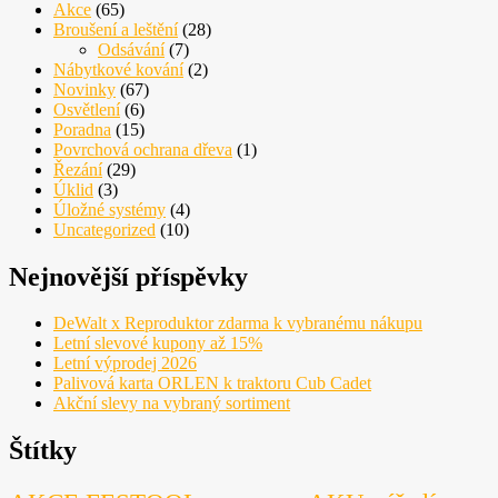
Akce
(65)
Broušení a leštění
(28)
Odsávání
(7)
Nábytkové kování
(2)
Novinky
(67)
Osvětlení
(6)
Poradna
(15)
Povrchová ochrana dřeva
(1)
Řezání
(29)
Úklid
(3)
Úložné systémy
(4)
Uncategorized
(10)
Nejnovější příspěvky
DeWalt x Reproduktor zdarma k vybranému nákupu
Letní slevové kupony až 15%
Letní výprodej 2026
Palivová karta ORLEN k traktoru Cub Cadet
Akční slevy na vybraný sortiment
Štítky