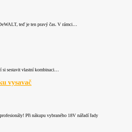
DeWALT, teď je ten pravý čas. V rámci…
si sestavit vlastní kombinaci…
aku vysavač
ofesionály! Při nákupu vybraného 18V nářadí řady