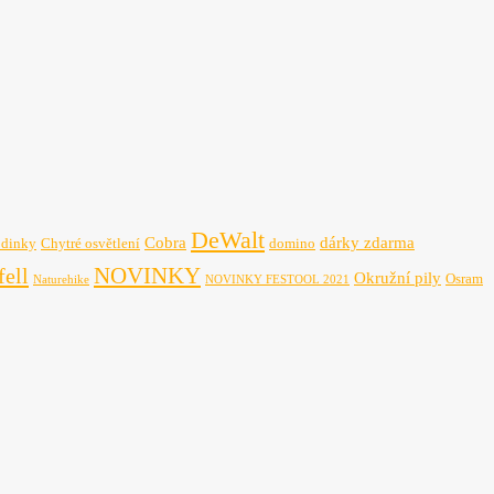
DeWalt
Cobra
dárky zdarma
odinky
Chytré osvětlení
domino
NOVINKY
ell
Okružní pily
Osram
Naturehike
NOVINKY FESTOOL 2021