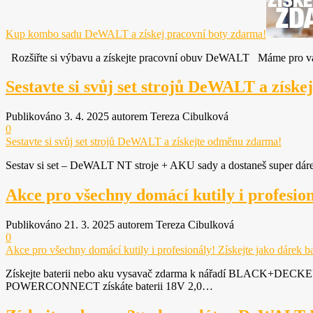
Marketing
Sdílením svých
zájmů a chování
Kup kombo sadu DeWALT a získej pracovní boty zdarma!
při návštěvě
našich stránek
Rozšiřte si výbavu a získejte pracovní obuv DeWALT Máme pro vás
zvyšujete šanci na
zobrazení
Sestavte si svůj set strojů DeWALT a získ
personalizovaného
obsahu a nabídek.
Publikováno 3. 4. 2025 autorem Tereza Cibulková
0
Sestavte si svůj set strojů DeWALT a získejte odměnu zdarma!
Sestav si set – DeWALT NT stroje + AKU sady a dostaneš super dáre
Akce pro všechny domácí kutily i profesion
Publikováno 21. 3. 2025 autorem Tereza Cibulková
0
Akce pro všechny domácí kutily i profesionály! Získejte jako dárek 
Získejte baterii nebo aku vysavač zdarma k nářadí BLACK+DECKER!
POWERCONNECT získáte baterii 18V 2,0…