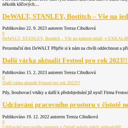
několik klíčových…
DeWALT, STANLEY, Bostitch – Vše na je
Publikováno 22. 9. 2023 autorem Tereza Cibulková
0
DeWALT, STANLEY, Bostitch – Vše na jednom místě, v EXKALI
Prezentační den DeWALT Přijďte si k nám na chvíli oddechnout a při t
Další várka aktualit Festool pro rok 2023!!
Publikováno 15. 2. 2023 autorem Tereza Cibulková
0
Další várka aktualit Festool pro rok 2023!!!
Pily, šroubovací vrtáky a další k předobjednání již nyní! Firma Festo
Udržování pracovního prostoru v čistotě n
Publikováno 19. 12. 2022 autorem Tereza Cibulková
0
Udržování pracovního prostoru v čistotě nebylo nikdy jednodušší!