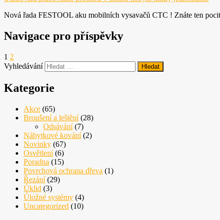
Nová řada FESTOOL aku mobilních vysavačů CTC ! Znáte ten pocit z 
Navigace pro příspěvky
1
2
Vyhledávání
Kategorie
Akce
(65)
Broušení a leštění
(28)
Odsávání
(7)
Nábytkové kování
(2)
Novinky
(67)
Osvětlení
(6)
Poradna
(15)
Povrchová ochrana dřeva
(1)
Řezání
(29)
Úklid
(3)
Úložné systémy
(4)
Uncategorized
(10)