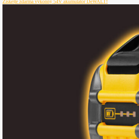
Získejte zdarma výkonný 54V akumulátor DeWALT!
Nezbytné
Tyto
soubory
cookie
nejsou
volitelné.
Jsou
nezbytné
pro
fungování
webových
stránek.
Statistiky
Abychom
mohli
zlepšovat
funkčnost
a
strukturu
webových
stránek na
základě