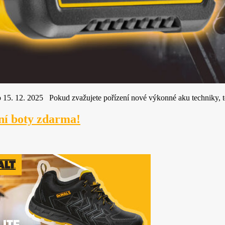
o 15. 12. 2025 Pokud zvažujete pořízení nové výkonné aku techniky,
í boty zdarma!