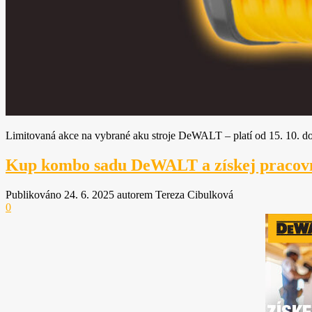
toho, jak
se webové
stránky
používají.
Uživatelská
zkušenost
Aby naše
webové
Limitovaná akce na vybrané aku stroje DeWALT – platí od 15. 10. d
stránky
fungovaly
Kup kombo sadu DeWALT a získej pracovn
při vaší
návštěvě co
Publikováno 24. 6. 2025 autorem Tereza Cibulková
nejlépe.
0
Pokud tyto
cookies
odmítnete,
některé
funkce z
webu zmizí.