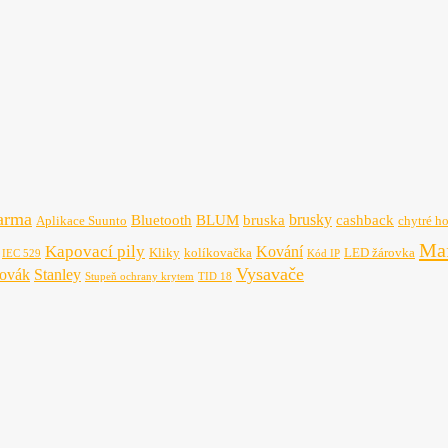
arma
brusky
Bluetooth
BLUM
bruska
cashback
Aplikace Suunto
chytré h
Maf
Kapovací pily
Kování
Kliky
kolíkovačka
LED žárovka
IEC 529
Kód IP
Vysavače
hovák
Stanley
Stupeň ochrany krytem
TID 18