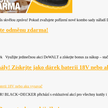
 skvělou zprávu! Pokud zvažujete pořízení nové kombo sady nářadí 
ejte odměnu zdarma!
k Využijte jedinečnou akci DeWALT a získejte bonus za nákup – stačí 
ály! Získejte jako dárek baterii 18V nebo 
baterii 18V nebo aku vysavač
 BLACK+DECKER přichází s exkluzivní akcí pro všechny kutily i pr