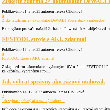
Získejte zdarma 2× akumulátor DeWALT P
Publikováno 21. 2. 2025 autorem Tereza Cibulková
0
Získejte zdarma 2× akumulátor DeWALT Powerstack a nabíječku!
Extra výkon pro vaše nářadí! 2× baterie Powerstack + nabíječka 
FESTOOL stroje s AKU zdarma!
Publikováno 17. 2. 2025 autorem Tereza Cibulková
0
FESTOOL stroje s AKU zdarma!
Získejte zdarma akumulátor s vybraným 18V nářadím FESTOOL! Pokud 
ke každému vybranému stroji…
Jak vybrat správný aku rázový utahovák
Publikováno 14. 12. 2023 autorem Tereza Cibulková
2
Jak vybrat správný aku rázový utahovák
Průvodce nákupem AKU rázových utahováků Aku rázové utahováky se s