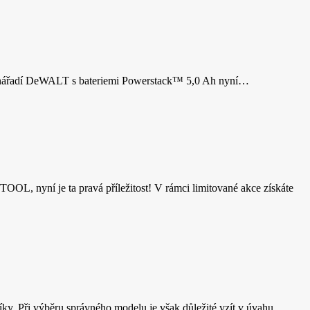
u nářadí DeWALT s bateriemi Powerstack™ 5,0 Ah nyní…
L, nyní je ta pravá příležitost! V rámci limitované akce získáte
y. Při výběru správného modelu je však důležité vzít v úvahu