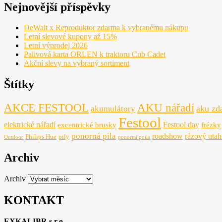
Nejnovější příspěvky
DeWalt x Reproduktor zdarma k vybranému nákupu
Letní slevové kupony až 15%
Letní výprodej 2026
Palivová karta ORLEN k traktoru Cub Cadet
Akční slevy na vybraný sortiment
Štítky
AKCE FESTOOL
AKU nářadí
aku zd
akumulátory
Festool
elektrické nářadí
Festool day
excentrické brusky
frézky
ponorná pila
roadshow
rázový uta
Philips Hue
pily
Outdoor
ponorná poila
Archiv
Archiv
KONTAKT
EXKALIBR s.r.o.