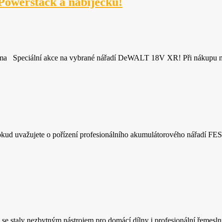
owerstack a nabíječku!
zdarma Speciální akce na vybrané nářadí DeWALT 18V XR! Při nákup
uvažujete o pořízení profesionálního akumulátorového nářadí FESTOO
taly nezbytným nástrojem pro domácí dílny i profesionální řemeslník