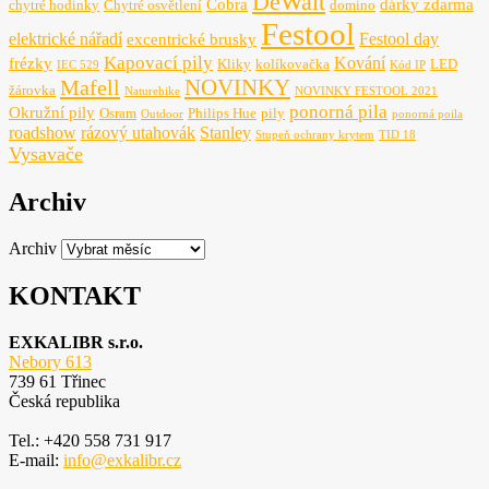
DeWalt
Cobra
dárky zdarma
chytré hodinky
Chytré osvětlení
domino
Festool
elektrické nářadí
Festool day
excentrické brusky
Kapovací pily
Kování
frézky
Kliky
kolíkovačka
LED
IEC 529
Kód IP
NOVINKY
Mafell
žárovka
Naturehike
NOVINKY FESTOOL 2021
ponorná pila
Okružní pily
Osram
Philips Hue
pily
Outdoor
ponorná poila
roadshow
rázový utahovák
Stanley
Stupeň ochrany krytem
TID 18
Vysavače
Archiv
Archiv
KONTAKT
EXKALIBR s.r.o.
Nebory 613
739 61 Třinec
Česká republika
Tel.: +420 558 731 917
E-mail:
info@exkalibr.cz