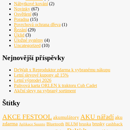
Nábytkové kování
(2)
Novinky
(67)
Osvětlení
(6)
Poradna
(15)
Povrchová ochrana dřeva
(1)
Řezání
(29)
Úklid
(3)
Úložné systémy
(4)
Uncategorized
(10)
Nejnovější příspěvky
DeWalt x Reproduktor zdarma k vybranému nákupu
Letní slevové kupony až 15%
Letní výprodej 2026
Palivová karta ORLEN k traktoru Cub Cadet
Akční slevy na vybraný sortiment
Štítky
AKCE FESTOOL
AKU nářadí
aku
akumulátory
zdarma
brusky
Bluetooth
BLUM
bruska
cashback
Aplikace Suunto