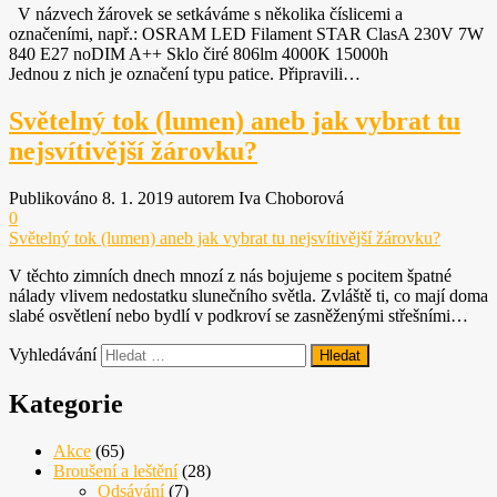
V názvech žárovek se setkáváme s několika číslicemi a
označeními, např.: OSRAM LED Filament STAR ClasA 230V 7W
840 E27 noDIM A++ Sklo čiré 806lm 4000K 15000h
Jednou z nich je označení typu patice. Připravili…
Světelný tok (lumen) aneb jak vybrat tu
nejsvítivější žárovku?
Publikováno 8. 1. 2019 autorem Iva Choborová
0
Světelný tok (lumen) aneb jak vybrat tu nejsvítivější žárovku?
V těchto zimních dnech mnozí z nás bojujeme s pocitem špatné
nálady vlivem nedostatku slunečního světla. Zvláště ti, co mají doma
slabé osvětlení nebo bydlí v podkroví se zasněženými střešními…
Vyhledávání
Kategorie
Akce
(65)
Broušení a leštění
(28)
Odsávání
(7)