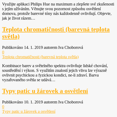
Využijte aplikaci Philips Hue na maximum a zlepšete své zkušenosti
s jejím užíváním. Věnujte svou pozornost způsobu osvětlení
domova, protože barevné tóny nás každodenně ovlivňují. Objevte,
jak je život rázem…
Teplota chromatičnosti (barevná teplota
světla)
Publikováno 14. 1. 2019 autorem Iva Choborová
0
Teplota chromatičnosti (barevná teplota světla)
Kombinace barev a světelného spektra ovlivňuje lidské chování,
soustředění i výkon. S využitím znalostí jejich vlivu lze výrazně
ovlivnit psychickou a fyzickou kondici, ne-li zdraví. Barva
vyzařovaného světla se udává…
Typy patic u žárovek a osvětlení
Publikováno 10. 1. 2019 autorem Iva Choborová
0
Typy patic u žárovek a osvětlení