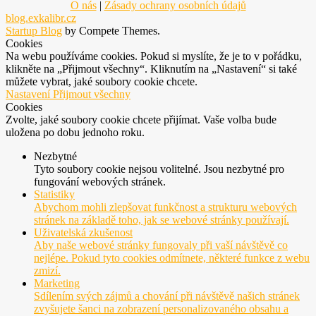
O nás
|
Zásady ochrany osobních údajů
blog.exkalibr.cz
Startup Blog
by Compete Themes.
Cookies
Na webu používáme cookies. Pokud si myslíte, že je to v pořádku,
klikněte na „Přijmout všechny“. Kliknutím na „Nastavení“ si také
můžete vybrat, jaké soubory cookie chcete.
Nastavení
Přijmout všechny
Cookies
Zvolte, jaké soubory cookie chcete přijímat. Vaše volba bude
uložena po dobu jednoho roku.
Nezbytné
Tyto soubory cookie nejsou volitelné. Jsou nezbytné pro
fungování webových stránek.
Statistiky
Abychom mohli zlepšovat funkčnost a strukturu webových
stránek na základě toho, jak se webové stránky používají.
Uživatelská zkušenost
Aby naše webové stránky fungovaly při vaší návštěvě co
nejlépe. Pokud tyto cookies odmítnete, některé funkce z webu
zmizí.
Marketing
Sdílením svých zájmů a chování při návštěvě našich stránek
zvyšujete šanci na zobrazení personalizovaného obsahu a