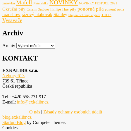
NOVINKY
Mafell
žárovka
Naturehike
NOVINKY FESTOOL 2021
ponorná pila
Okružní pily
Osram
Philips Hue
pily
Outdoor
ponorná poila
roadshow
rázový utahovák
Stanley
Stupeň ochrany krytem
TID 18
Vysavače
Archiv
Archiv
KONTAKT
EXKALIBR s.r.o.
Nebory 613
739 61 Třinec
Česká republika
Tel.: +420 558 731 917
E-mail:
info@exkalibr.cz
O nás
|
Zásady ochrany osobních údajů
blog.exkalibr.cz
Startup Blog
by Compete Themes.
Cookies