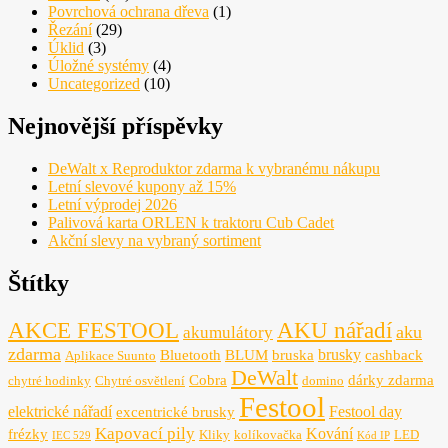
Povrchová ochrana dřeva
(1)
Řezání
(29)
Úklid
(3)
Úložné systémy
(4)
Uncategorized
(10)
Nejnovější příspěvky
DeWalt x Reproduktor zdarma k vybranému nákupu
Letní slevové kupony až 15%
Letní výprodej 2026
Palivová karta ORLEN k traktoru Cub Cadet
Akční slevy na vybraný sortiment
Štítky
AKCE FESTOOL
AKU nářadí
aku
akumulátory
zdarma
brusky
Bluetooth
BLUM
bruska
cashback
Aplikace Suunto
DeWalt
Cobra
dárky zdarma
chytré hodinky
Chytré osvětlení
domino
Festool
elektrické nářadí
Festool day
excentrické brusky
Kapovací pily
Kování
frézky
Kliky
kolíkovačka
LED
IEC 529
Kód IP