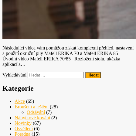
Následující videa vám pomůžou získat komplexní přehled, nastavení
a použití okružní pily Mafell ERIKA 70 a Mafell ERIKA 85
Úvodní video Mafell ERIKA 70/85 Rozložení stolu, ukázka
aplikací a…
Vyhledávání
Kategorie
Akce
(65)
Broušení a leštění
(28)
Odsávání
(7)
Nábytkové kování
(2)
Novinky
(67)
Osvětlení
(6)
Poradna
(15)