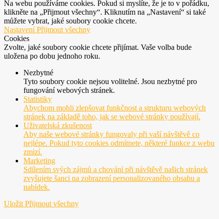
Na webu používáme cookies. Pokud si myslíte, že je to v pořádku,
klikněte na „Přijmout všechny“. Kliknutím na „Nastavení“ si také
můžete vybrat, jaké soubory cookie chcete.
Nastavení
Přijmout všechny
Cookies
Zvolte, jaké soubory cookie chcete přijímat. Vaše volba bude
uložena po dobu jednoho roku.
Nezbytné
Tyto soubory cookie nejsou volitelné. Jsou nezbytné pro
fungování webových stránek.
Statistiky
Abychom mohli zlepšovat funkčnost a strukturu webových
stránek na základě toho, jak se webové stránky používají.
Uživatelská zkušenost
Aby naše webové stránky fungovaly při vaší návštěvě co
nejlépe. Pokud tyto cookies odmítnete, některé funkce z webu
zmizí.
Marketing
Sdílením svých zájmů a chování při návštěvě našich stránek
zvyšujete šanci na zobrazení personalizovaného obsahu a
nabídek.
Uložit
Přijmout všechny