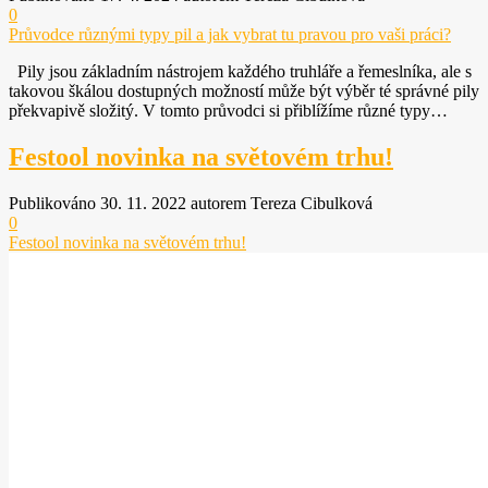
0
Průvodce různými typy pil a jak vybrat tu pravou pro vaši práci?
Pily jsou základním nástrojem každého truhláře a řemeslníka, ale s
takovou škálou dostupných možností může být výběr té správné pily
překvapivě složitý. V tomto průvodci si přiblížíme různé typy…
Festool novinka na světovém trhu!
Publikováno 30. 11. 2022 autorem Tereza Cibulková
0
Festool novinka na světovém trhu!