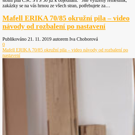
stolní pila CSC SYS 50 již k objednání. Jste vytížený řemeslník,
zakázky se na vás hrnou ze všech stran, potřebujete za…
Mafell ERIKA 70/85 okružní pila – video
návody od rozbalení po nastavení
Publikováno 21. 11. 2019 autorem Iva Choborová
0
Mafell ERIKA 70/85 okružní pila – video návody od rozbalení po
nastavení