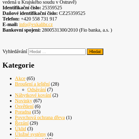
vedená u Krajského soudu v Ostravě)
Nezbytné
Identifikační číslo:
25359525
Tyto
Daňové identifikační číslo:
CZ25359525
soubory
Telefon:
+420 558 731 917
cookie
E-mail:
info@exkalibr.cz
nejsou
Bankovní spojení:
2800531300/2010 (Fio banka, a.s. )
volitelné.
Jsou
nezbytné
pro
Vyhledávání
fungování
webových
Kategorie
stránek.
Akce
(65)
Broušení a leštění
(28)
Statistiky
Odsávání
(7)
Abychom
Nábytkové kování
(2)
mohli
Novinky
(67)
zlepšovat
Osvětlení
(6)
funkčnost
Poradna
(15)
a
Povrchová ochrana dřeva
(1)
strukturu
Řezání
(29)
webových
Úklid
(3)
stránek na
Úložné systémy
(4)
základě