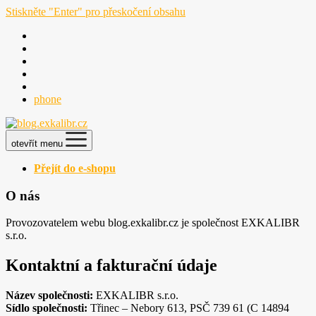
Stiskněte "Enter" pro přeskočení obsahu
phone
otevřít menu
Přejít do e-shopu
O nás
Provozovatelem webu blog.exkalibr.cz je společnost EXKALIBR
s.r.o.
Kontaktní a fakturační údaje
Název společnosti:
EXKALIBR s.r.o.
Sídlo společnosti:
Třinec – Nebory 613, PSČ 739 61 (C 14894