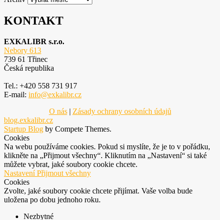
KONTAKT
EXKALIBR s.r.o.
Nebory 613
739 61 Třinec
Česká republika
Tel.: +420 558 731 917
E-mail:
info@exkalibr.cz
O nás
|
Zásady ochrany osobních údajů
blog.exkalibr.cz
Startup Blog
by Compete Themes.
Cookies
Na webu používáme cookies. Pokud si myslíte, že je to v pořádku,
klikněte na „Přijmout všechny“. Kliknutím na „Nastavení“ si také
můžete vybrat, jaké soubory cookie chcete.
Nastavení
Přijmout všechny
Cookies
Zvolte, jaké soubory cookie chcete přijímat. Vaše volba bude
uložena po dobu jednoho roku.
Nezbytné