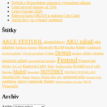
DeWalt x Reproduktor zdarma k vybranému nákupu
Letní slevové kupony až 15%
Letní výprodej 2026
Palivová karta ORLEN k traktoru Cub Cadet
Akční slevy na vybraný sortiment
Štítky
AKCE FESTOOL
AKU nářadí
aku
akumulátory
zdarma
brusky
Bluetooth
BLUM
bruska
cashback
Aplikace Suunto
DeWalt
Cobra
dárky zdarma
chytré hodinky
Chytré osvětlení
domino
Festool
elektrické nářadí
Festool day
excentrické brusky
Kapovací pily
Kování
frézky
Kliky
kolíkovačka
LED
IEC 529
Kód IP
NOVINKY
Mafell
žárovka
Naturehike
NOVINKY FESTOOL 2021
ponorná pila
Okružní pily
Osram
Philips Hue
pily
Outdoor
ponorná poila
roadshow
rázový utahovák
Stanley
Stupeň ochrany krytem
TID 18
Vysavače
Archiv
Archiv