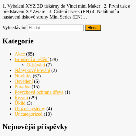
1. Vybalení XYZ 3D tiskárny da Vinci mini Maker 2. První tisk a
představení XYZware 3. Čištění trysek (EN) 4. Natáhnutí a
nastavení tiskové struny Mini Series (EN)…
Vyhledávání
Kategorie
Akce
(65)
Broušení a leštění
(28)
Odsávání
(7)
Nábytkové kování
(2)
Novinky
(67)
Osvětlení
(6)
Poradna
(15)
Povrchová ochrana dřeva
(1)
Řezání
(29)
Úklid
(3)
Úložné systémy
(4)
Uncategorized
(10)
Nejnovější příspěvky