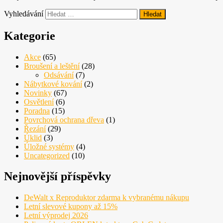
Vyhledávání
Kategorie
Akce
(65)
Broušení a leštění
(28)
Odsávání
(7)
Nábytkové kování
(2)
Novinky
(67)
Osvětlení
(6)
Poradna
(15)
Povrchová ochrana dřeva
(1)
Řezání
(29)
Úklid
(3)
Úložné systémy
(4)
Uncategorized
(10)
Nejnovější příspěvky
DeWalt x Reproduktor zdarma k vybranému nákupu
Letní slevové kupony až 15%
Letní výprodej 2026