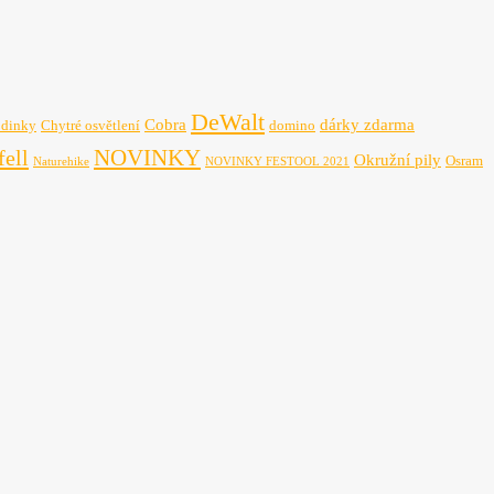
DeWalt
Cobra
dárky zdarma
odinky
Chytré osvětlení
domino
NOVINKY
ell
Okružní pily
Osram
Naturehike
NOVINKY FESTOOL 2021