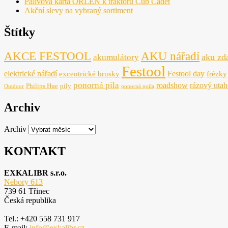
Palivová karta ORLEN k traktoru Cub Cadet
Akční slevy na vybraný sortiment
Štítky
AKCE FESTOOL
AKU nářadí
aku zd
akumulátory
Festool
elektrické nářadí
Festool day
excentrické brusky
frézky
ponorná pila
roadshow
rázový uta
Philips Hue
pily
Outdoor
ponorná poila
Archiv
Archiv
KONTAKT
EXKALIBR s.r.o.
Nebory 613
739 61 Třinec
Česká republika
Tel.: +420 558 731 917
E-mail:
info@exkalibr.cz