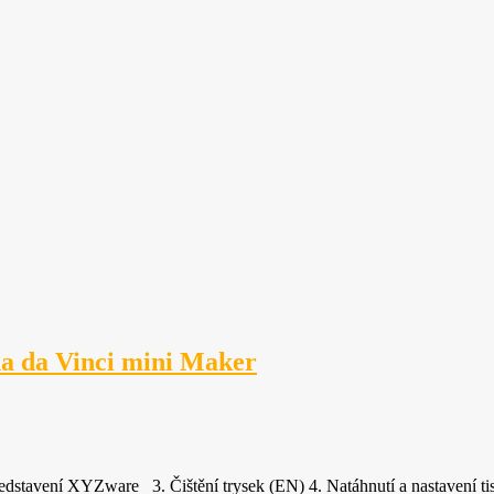
na da Vinci mini Maker
edstavení XYZware 3. Čištění trysek (EN) 4. Natáhnutí a nastavení t