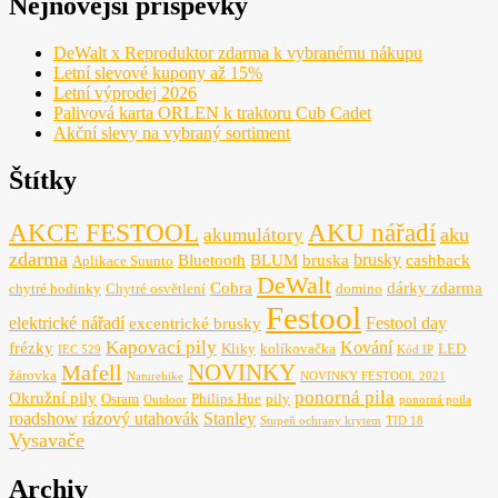
Nejnovější příspěvky
DeWalt x Reproduktor zdarma k vybranému nákupu
Letní slevové kupony až 15%
Letní výprodej 2026
Palivová karta ORLEN k traktoru Cub Cadet
Akční slevy na vybraný sortiment
Štítky
AKCE FESTOOL
AKU nářadí
aku
akumulátory
zdarma
brusky
Bluetooth
BLUM
bruska
cashback
Aplikace Suunto
DeWalt
Cobra
dárky zdarma
chytré hodinky
Chytré osvětlení
domino
Festool
elektrické nářadí
Festool day
excentrické brusky
Kapovací pily
Kování
frézky
Kliky
kolíkovačka
LED
IEC 529
Kód IP
NOVINKY
Mafell
žárovka
Naturehike
NOVINKY FESTOOL 2021
ponorná pila
Okružní pily
Osram
Philips Hue
pily
Outdoor
ponorná poila
roadshow
rázový utahovák
Stanley
Stupeň ochrany krytem
TID 18
Vysavače
Archiv