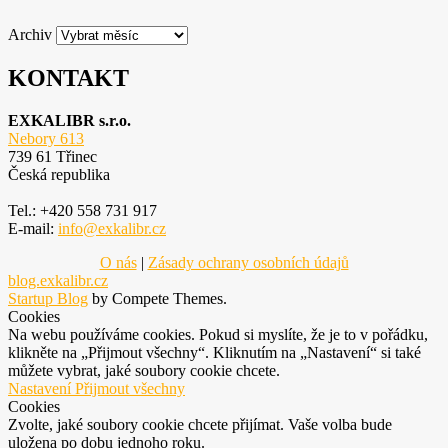
Archiv
KONTAKT
EXKALIBR s.r.o.
Nebory 613
739 61 Třinec
Česká republika
Tel.: +420 558 731 917
E-mail:
info@exkalibr.cz
O nás
|
Zásady ochrany osobních údajů
blog.exkalibr.cz
Startup Blog
by Compete Themes.
Cookies
Na webu používáme cookies. Pokud si myslíte, že je to v pořádku,
klikněte na „Přijmout všechny“. Kliknutím na „Nastavení“ si také
můžete vybrat, jaké soubory cookie chcete.
Nastavení
Přijmout všechny
Cookies
Zvolte, jaké soubory cookie chcete přijímat. Vaše volba bude
uložena po dobu jednoho roku.