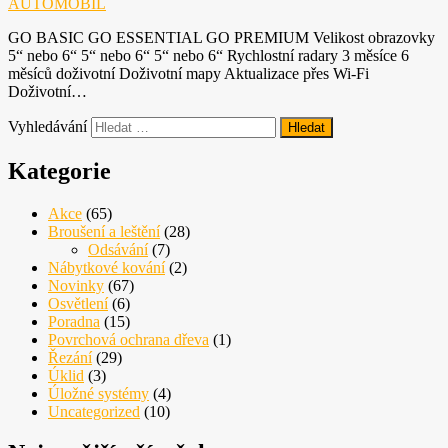
AUTOMOBIL
GO BASIC GO ESSENTIAL GO PREMIUM Velikost obrazovky
5“ nebo 6“ 5“ nebo 6“ 5“ nebo 6“ Rychlostní radary 3 měsíce 6
měsíců doživotní Doživotní mapy Aktualizace přes Wi-Fi
Doživotní…
Vyhledávání
Kategorie
Akce
(65)
Broušení a leštění
(28)
Odsávání
(7)
Nábytkové kování
(2)
Novinky
(67)
Osvětlení
(6)
Poradna
(15)
Povrchová ochrana dřeva
(1)
Řezání
(29)
Úklid
(3)
Úložné systémy
(4)
Uncategorized
(10)