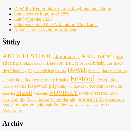
DeWalt x Reproduktor zdarma k vybranému nákupu
Letní slevové kupony až 15%
Letní výprodej 2026
Palivová karta ORLEN k traktoru Cub Cadet
Akční slevy na vybraný sortiment
Štítky
AKCE FESTOOL
AKU nářadí
aku
akumulátory
zdarma
brusky
Bluetooth
BLUM
bruska
cashback
Aplikace Suunto
DeWalt
Cobra
dárky zdarma
chytré hodinky
Chytré osvětlení
domino
Festool
elektrické nářadí
Festool day
excentrické brusky
Kapovací pily
Kování
frézky
Kliky
kolíkovačka
LED
IEC 529
Kód IP
NOVINKY
Mafell
žárovka
Naturehike
NOVINKY FESTOOL 2021
ponorná pila
Okružní pily
Osram
Philips Hue
pily
Outdoor
ponorná poila
roadshow
rázový utahovák
Stanley
Stupeň ochrany krytem
TID 18
Vysavače
Archiv