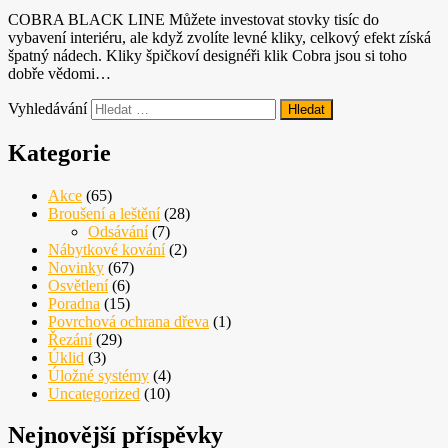
COBRA BLACK LINE Můžete investovat stovky tisíc do
vybavení interiéru, ale když zvolíte levné kliky, celkový efekt získá
špatný nádech. Kliky špičkoví designéři klik Cobra jsou si toho
dobře vědomi…
Vyhledávání
Kategorie
Akce
(65)
Broušení a leštění
(28)
Odsávání
(7)
Nábytkové kování
(2)
Novinky
(67)
Osvětlení
(6)
Poradna
(15)
Povrchová ochrana dřeva
(1)
Řezání
(29)
Úklid
(3)
Úložné systémy
(4)
Uncategorized
(10)
Nejnovější příspěvky