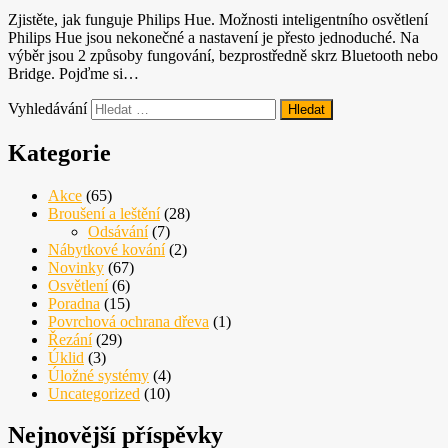
Nezbytné
Zjistěte, jak funguje Philips Hue. Možnosti inteligentního osvětlení
Tyto
Philips Hue jsou nekonečné a nastavení je přesto jednoduché. Na
soubory
výběr jsou 2 způsoby fungování, bezprostředně skrz Bluetooth nebo
cookie
Bridge. Pojďme si…
nejsou
volitelné.
Vyhledávání
Jsou
nezbytné
Kategorie
pro
fungování
Akce
(65)
webových
Broušení a leštění
(28)
stránek.
Odsávání
(7)
Nábytkové kování
(2)
Novinky
(67)
Statistiky
Osvětlení
(6)
Abychom
Poradna
(15)
mohli
Povrchová ochrana dřeva
(1)
zlepšovat
Řezání
(29)
funkčnost
Úklid
(3)
a
Úložné systémy
(4)
strukturu
Uncategorized
(10)
webových
stránek na
Nejnovější příspěvky
základě