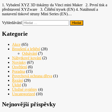
Nezbytné
1. Vybalení XYZ 3D tiskárny da Vinci mini Maker 2. První tisk a
Tyto
představení XYZware 3. Čištění trysek (EN) 4. Natáhnutí a
soubory
nastavení tiskové struny Mini Series (EN)…
cookie
nejsou
Vyhledávání
volitelné.
Jsou
Kategorie
nezbytné
pro
Akce
(65)
fungování
Broušení a leštění
(28)
webových
Odsávání
(7)
stránek.
Nábytkové kování
(2)
Novinky
(67)
Osvětlení
(6)
Statistiky
Poradna
(15)
Abychom
Povrchová ochrana dřeva
(1)
mohli
Řezání
(29)
zlepšovat
Úklid
(3)
funkčnost
Úložné systémy
(4)
a
Uncategorized
(10)
strukturu
webových
Nejnovější příspěvky
stránek na
základě