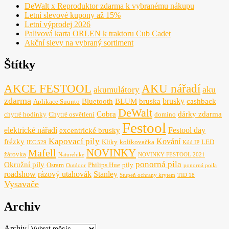
DeWalt x Reproduktor zdarma k vybranému nákupu
toho, jak
Letní slevové kupony až 15%
se webové
Letní výprodej 2026
stránky
Palivová karta ORLEN k traktoru Cub Cadet
používají.
Akční slevy na vybraný sortiment
Štítky
Uživatelská
zkušenost
AKCE FESTOOL
AKU nářadí
Aby naše
aku
akumulátory
webové
zdarma
brusky
Bluetooth
BLUM
bruska
cashback
Aplikace Suunto
stránky
DeWalt
Cobra
dárky zdarma
chytré hodinky
Chytré osvětlení
domino
fungovaly
Festool
při vaší
elektrické nářadí
Festool day
excentrické brusky
návštěvě co
Kapovací pily
Kování
frézky
Kliky
kolíkovačka
LED
nejlépe.
IEC 529
Kód IP
NOVINKY
Mafell
Pokud tyto
žárovka
Naturehike
NOVINKY FESTOOL 2021
cookies
ponorná pila
Okružní pily
Osram
Philips Hue
pily
Outdoor
ponorná poila
odmítnete,
roadshow
rázový utahovák
Stanley
Stupeň ochrany krytem
TID 18
některé
Vysavače
funkce z
webu zmizí.
Archiv
Archiv