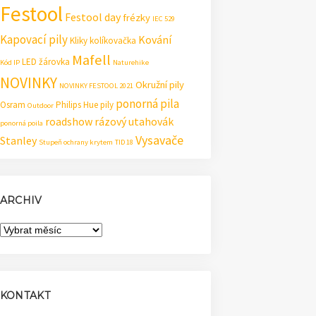
Festool
Festool day
frézky
IEC 529
Kapovací pily
Kování
Kliky
kolíkovačka
Mafell
LED žárovka
Kód IP
Naturehike
NOVINKY
Okružní pily
NOVINKY FESTOOL 2021
ponorná pila
Osram
Philips Hue
pily
Outdoor
roadshow
rázový utahovák
ponorná poila
Vysavače
Stanley
Stupeň ochrany krytem
TID 18
ARCHIV
Archiv
KONTAKT