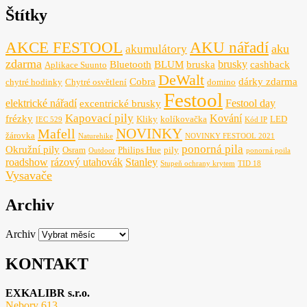
Štítky
AKCE FESTOOL
AKU nářadí
aku
akumulátory
zdarma
brusky
Bluetooth
BLUM
bruska
cashback
Aplikace Suunto
DeWalt
Cobra
dárky zdarma
chytré hodinky
Chytré osvětlení
domino
Festool
elektrické nářadí
Festool day
excentrické brusky
Kapovací pily
Kování
frézky
Kliky
kolíkovačka
LED
IEC 529
Kód IP
NOVINKY
Mafell
žárovka
Naturehike
NOVINKY FESTOOL 2021
ponorná pila
Okružní pily
Osram
Philips Hue
pily
Outdoor
ponorná poila
roadshow
rázový utahovák
Stanley
Stupeň ochrany krytem
TID 18
Vysavače
Archiv
Archiv
KONTAKT
EXKALIBR s.r.o.
Nebory 613