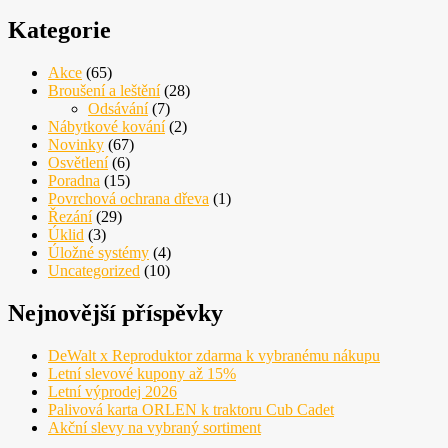
Kategorie
Akce
(65)
Broušení a leštění
(28)
Odsávání
(7)
Nábytkové kování
(2)
Novinky
(67)
Osvětlení
(6)
Poradna
(15)
Povrchová ochrana dřeva
(1)
Řezání
(29)
Úklid
(3)
Úložné systémy
(4)
Uncategorized
(10)
Nejnovější příspěvky
DeWalt x Reproduktor zdarma k vybranému nákupu
Letní slevové kupony až 15%
Letní výprodej 2026
Palivová karta ORLEN k traktoru Cub Cadet
Akční slevy na vybraný sortiment