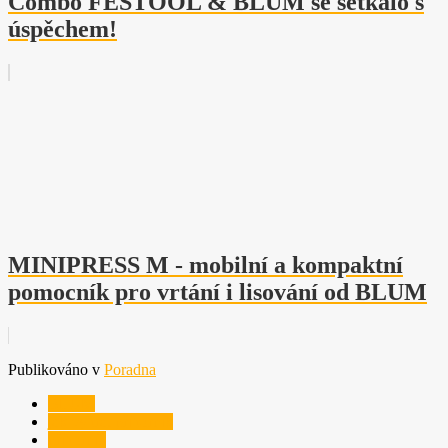
Combo FESTOOL & BLUM se setkalo s
úspěchem!
MINIPRESS M - mobilní a kompaktní
pomocník pro vrtání i lisování od BLUM
Publikováno v
Poradna
BLUM
jak vybrat příborník
příborník