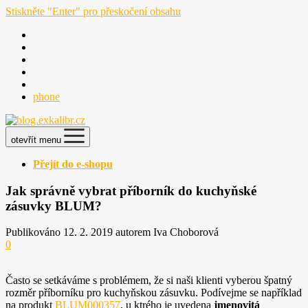
Stiskněte "Enter" pro přeskočení obsahu
phone
otevřít menu
Přejít do e-shopu
Jak správně vybrat příborník do kuchyňské
zásuvky BLUM?
Publikováno 12. 2. 2019 autorem Iva Choborová
0
Často se setkáváme s problémem, že si naši klienti vyberou špatný
rozměr příborníku pro kuchyňskou zásuvku. Podívejme se například
na produkt
BLUM000357
, u ktrého je uvedena
jmenovitá