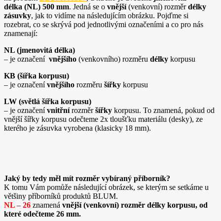
délka
(NL) 500 mm
. Jedná se o
vnější
(venkovní) rozměr
délky
zásuvky
, jak to vidíme na následujícím obrázku. Pojďme si
rozebrat, co se skrývá pod jednotlivými označeními a co pro nás
znamenají:
NL (jmenovitá délka)
– je označení
vnějšího
(venkovního) rozměru
délky
korpusu
KB (šířka korpusu)
– je označení
vnějšího
rozměru
šířky
korpusu
LW (světlá šířka korpusu)
– je označení
vnitřní
rozměr
šířky
korpusu. To znamená, pokud od
vnější šířky korpusu odečteme 2x tloušťku materiálu (desky), ze
kterého je zásuvka vyrobena (klasicky 18 mm).
Jaký by tedy měl mít rozměr vybíraný příborník?
K tomu Vám pomůže následující obrázek, se kterým se setkáme u
většiny příborníků produktů BLUM.
NL – 26
znamená
vnější (venkovní) rozměr délky korpusu, od
které odečteme 26 mm.