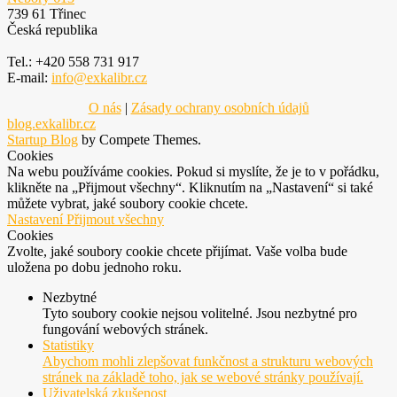
739 61 Třinec
Česká republika
Tel.: +420 558 731 917
E-mail:
info@exkalibr.cz
O nás
|
Zásady ochrany osobních údajů
blog.exkalibr.cz
Startup Blog
by Compete Themes.
Cookies
Na webu používáme cookies. Pokud si myslíte, že je to v pořádku,
klikněte na „Přijmout všechny“. Kliknutím na „Nastavení“ si také
můžete vybrat, jaké soubory cookie chcete.
Nastavení
Přijmout všechny
Cookies
Zvolte, jaké soubory cookie chcete přijímat. Vaše volba bude
uložena po dobu jednoho roku.
Nezbytné
Tyto soubory cookie nejsou volitelné. Jsou nezbytné pro
fungování webových stránek.
Statistiky
Abychom mohli zlepšovat funkčnost a strukturu webových
stránek na základě toho, jak se webové stránky používají.
Uživatelská zkušenost