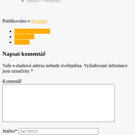
solární + elektrika
Publikováno v
Poradna
jak vybrat sekačku
mulčování
sekačka
Napsat komentář
Vaše e-mailová adresa nebude zveřejněna.
Vyžadované informace
jsou označeny
*
Komentář
Jméno*