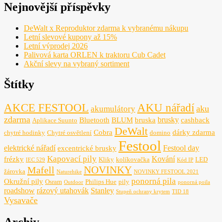
Nejnovější příspěvky
DeWalt x Reproduktor zdarma k vybranému nákupu
Letní slevové kupony až 15%
Letní výprodej 2026
Palivová karta ORLEN k traktoru Cub Cadet
Akční slevy na vybraný sortiment
Štítky
AKCE FESTOOL
AKU nářadí
aku
akumulátory
zdarma
brusky
Bluetooth
BLUM
bruska
cashback
Aplikace Suunto
DeWalt
Cobra
dárky zdarma
chytré hodinky
Chytré osvětlení
domino
Festool
elektrické nářadí
Festool day
excentrické brusky
Kapovací pily
Kování
frézky
Kliky
kolíkovačka
LED
IEC 529
Kód IP
NOVINKY
Mafell
žárovka
Naturehike
NOVINKY FESTOOL 2021
ponorná pila
Okružní pily
Osram
Philips Hue
pily
Outdoor
ponorná poila
roadshow
rázový utahovák
Stanley
Stupeň ochrany krytem
TID 18
Vysavače