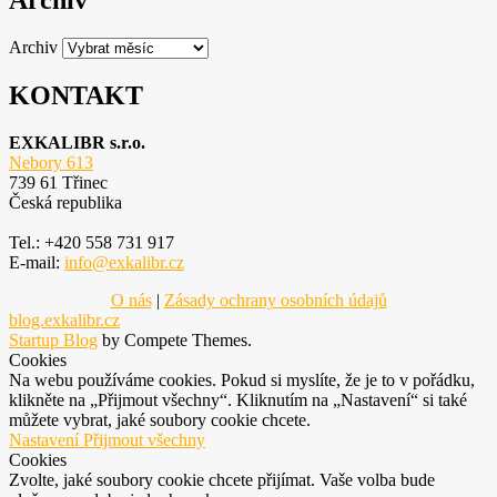
Archiv
Archiv
KONTAKT
EXKALIBR s.r.o.
Nebory 613
739 61 Třinec
Česká republika
Tel.: +420 558 731 917
E-mail:
info@exkalibr.cz
O nás
|
Zásady ochrany osobních údajů
blog.exkalibr.cz
Startup Blog
by Compete Themes.
Cookies
Na webu používáme cookies. Pokud si myslíte, že je to v pořádku,
klikněte na „Přijmout všechny“. Kliknutím na „Nastavení“ si také
můžete vybrat, jaké soubory cookie chcete.
Nastavení
Přijmout všechny
Cookies
Zvolte, jaké soubory cookie chcete přijímat. Vaše volba bude