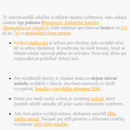
Ty nejvýkonnější sekačky si můžete snadno vyfiltrovat. Jako základ
zadáme
typ pohonu (
Benzínové,
Elektrické sekačky
,
Akumulátorové sekačky
)
. Dále můžeme specifikovat
funkce
od
2v1
až po
7v1
a
maximální výkon motoru
.
Funkce
mulčování
je určena pro všechny, kdo nechtějí trávu
již za sebou shrabávat. Je rozdrcena na malé kousky, které se
během sekání vpravují přímo do trávníku. Není tedy třeba ani
vyprazdňovat průběžně sběrný koš.
Pro rozsáhlejší plochy je vhodné sledovat
objem sběrné
nádoby
uváděný v litrech, abychom nemuseli co chvíli
vysypávat.
Sekačky s největším objemem ZDE
.
Nejen pro starší osoby a ženy je nezbytný
pojezd
, který
pomůže ušetřit námahu při práci samo táhnoucím systémem.
Aby byla práce rychleji hotova, sledujeme největší
šířku
záběru sekání
. Naopak pro užší prostory a křivolaké cestičky
využijeme
užší záběr sekačky
.