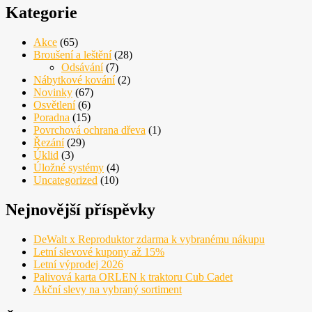
Kategorie
Akce
(65)
Broušení a leštění
(28)
Odsávání
(7)
Nábytkové kování
(2)
Novinky
(67)
Osvětlení
(6)
Poradna
(15)
Povrchová ochrana dřeva
(1)
Řezání
(29)
Úklid
(3)
Úložné systémy
(4)
Uncategorized
(10)
Nejnovější příspěvky
DeWalt x Reproduktor zdarma k vybranému nákupu
Letní slevové kupony až 15%
Letní výprodej 2026
Palivová karta ORLEN k traktoru Cub Cadet
Akční slevy na vybraný sortiment