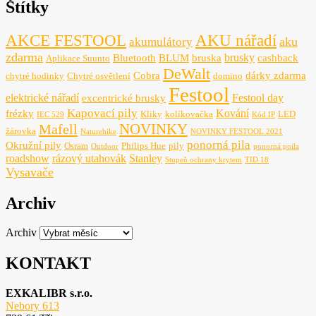
Štítky
AKCE FESTOOL
AKU nářadí
aku
akumulátory
zdarma
brusky
Bluetooth
BLUM
bruska
cashback
Aplikace Suunto
DeWalt
Cobra
dárky zdarma
chytré hodinky
Chytré osvětlení
domino
Festool
elektrické nářadí
Festool day
excentrické brusky
Kapovací pily
Kování
frézky
Kliky
kolíkovačka
LED
IEC 529
Kód IP
NOVINKY
Mafell
žárovka
Naturehike
NOVINKY FESTOOL 2021
ponorná pila
Okružní pily
Osram
Philips Hue
pily
Outdoor
ponorná poila
roadshow
rázový utahovák
Stanley
Stupeň ochrany krytem
TID 18
Vysavače
Archiv
Archiv
KONTAKT
EXKALIBR s.r.o.
Nebory 613