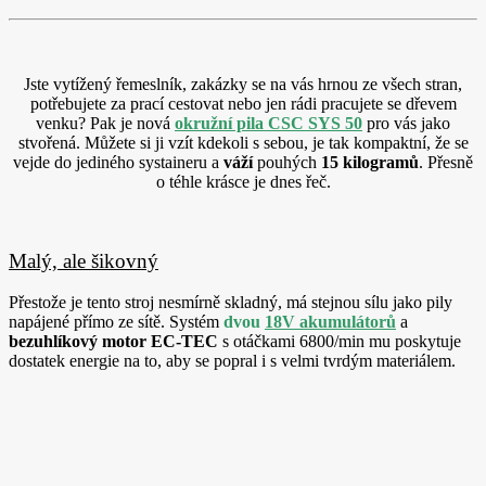
Jste vytížený řemeslník, zakázky se na vás hrnou ze všech stran,
potřebujete za prací cestovat nebo jen rádi pracujete se dřevem
venku? Pak je nová
okružní pila CSC SYS 50
pro vás jako
stvořená. Můžete si ji vzít kdekoli s sebou, je tak kompaktní, že se
vejde do jediného systaineru a
váží
pouhých
15 kilogramů
. Přesně
o téhle krásce je dnes řeč.
Malý, ale šikovný
Přestože je tento stroj nesmírně skladný, má stejn
ou sílu jako pily
napájené př
ímo ze sítě. Systém
dvou
18V akumulátorů
a
bezuhlíkový motor EC-TEC
s otáčkami 6800/min mu poskytuje
dostatek energie na to, aby se popral i s velmi tvrdým materiálem.