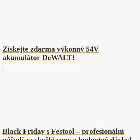
Získejte zdarma výkonný 54V
akumulátor DeWALT!
Black Friday s Festool – profesionální
nářadí za skvělé ceny a hodnotné dárky!