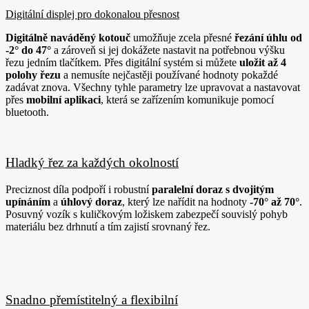
Digitální displej pro dokonalou přesno
st
Digitálně naváděný kotouč
umožňuje zcela přesné
řezání úhl
u od
-2° do 47°
a zároveň si jej dokážete nastavit na potřebnou výšku
řezu jedním tlačítkem. Přes digitální systém si můžete
uložit až 4
polohy řezu
a nemusíte nejčastěji používané hodnoty pokaždé
zadávat znova. Všechny tyhle parametry lze upravovat a nastavovat
přes
mobilní aplikaci
, která se zařízením komunikuje pomocí
bluetooth.
Hladký řez za každých okolností
Preciznost díla podpoří i robustní
paralelní doraz s dvojitým
upínáním
a
úhlový doraz
, který lze nařídit na hodnoty
-70° až 70°
.
Posuvný vozík s kuličkovým ložiskem zabezpečí souvislý pohyb
materiálu bez drhnutí a tím zajistí srovnaný řez.
Snadno přemístitelný a flexibilní