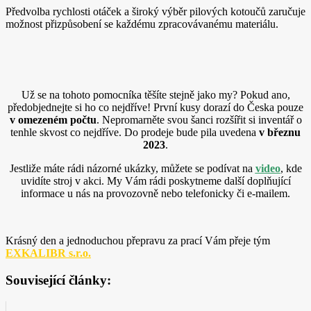
Předvolba rychlosti otáček a široký výběr pilových kotoučů zaručuje
možnost přizpůsobení se každému
zpracovávanému materiálu.
Už se na tohoto pomocníka těšíte stejně jako my? Pokud ano,
předobjednejte si ho co nejdříve! První kusy dorazí do Česka pouze
v omezeném počtu
. Nepromarněte svou šanci rozšířit si inventář o
tenhle skvost co nejdříve. Do prodeje bude pila uvedena
v březnu
2023
.
Jestliže máte rádi názorné ukázky, můžete se podívat na
video
, kde
uvidíte stroj v akci. My Vám rádi poskytneme další doplňující
informace u nás na provozovně nebo telefonicky či e-mailem.
Krásný den a jednoduchou přepravu za prací Vám přeje tým
EXKALIBR s.r.o.
Související články: