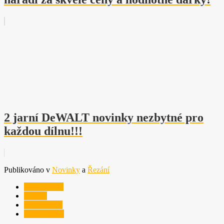
2 jarní DeWALT novinky nezbytné pro
každou dílnu!!!
Publikováno v
Novinky
a
Řezání
AKU nářadí
Festool
NOVINKY
Okružní pily