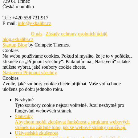
739 61 Třinec
Česká republika
Tel.: +420 558 731 917
E-mail:
info@exkalibr.cz
O nás
|
Zásady ochrany osobních údajů
blog.exkalibr.cz
Startup Blog
by Compete Themes.
Cookies
Na webu používáme cookies. Pokud si myslíte, že je to v pořádku,
klikněte na „Přijmout všechny“. Kliknutím na „Nastavení“ si také
můžete vybrat, jaké soubory cookie chcete.
Nastavení
Přijmout všechny
Cookies
Zvolte, jaké soubory cookie chcete přijímat. Vaše volba bude
uložena po dobu jednoho roku.
Nezbytné
Tyto soubory cookie nejsou volitelné. Jsou nezbytné pro
fungování webových stránek.
Statistiky
Abychom mohli zlepšovat funkčnost a strukturu webových
stránek na základě toho, jak se webové stránky používají.
Uživatelská zkušenost