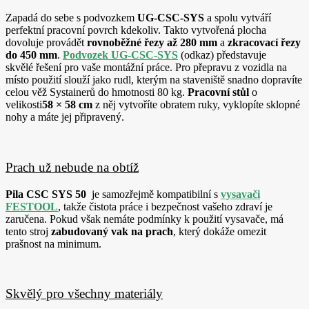
Zapadá do sebe s podvozkem
UG-CSC-SYS
a spolu vytváří
perfektní pracovní povrch kdekoliv. Takto
vytvořená plocha
dovoluje provádět
rovnoběžné
řezy až 280 mm
a
zkracovací řezy
do 450 mm
.
Podvozek UG-CSC-SYS
(odkaz) představuje
skvělé
řešení pro vaše montážní práce. Pro přepravu
z vozidla na
místo použití slouží jako rudl, kterým na
staveniště snadno dopravíte
celou věž S
ystainerů do hmotnosti 80 kg.
Pracovní stůl
o
velikosti
58 × 58 cm
z něj vytvoříte obratem ruky, vyklopíte sklopné
nohy a máte jej připravený.
Prach už nebude na obtíž
Pila CSC SYS 50
je samozřejmě kompatibilní s
vysavači
FESTOOL
, takže čistota práce i bezpečnost vašeho zdraví je
zaručena. Pokud však nemáte podmínky k použití vysavače, má
tento stroj
zabudovaný vak na prach
, který dokáže omezit
prašnost na minimum.
Skvělý pro všechny materiály